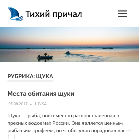
Перейти
Тихий
к
MENU
содержимому
Рыбалка
причал
в
Астраханской
области
РУБРИКА:
ЩУКА
Места обитания щуки
05.08.2017
ДМИТРИЙ КЛЮЧНИК
ЩУКА
Щука — рыба, повсеместно распространенная в
пресных водоемах России. Она является ценным
рыбачьим трофеем, но чтобы улов порадовал вас —
[…]